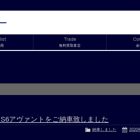
list
Trade
Co
車両
無料買取査定
会
S6アヴァントをご納車致しました
納車しました
202