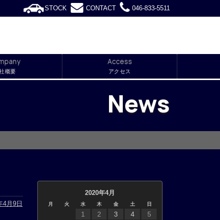
STOCK
CONTACT
046-833-5511
mpany
Access
社概要
アクセス
News
2020年4月
0年4月9日
月
火
水
木
金
土
日
1
2
3
4
5