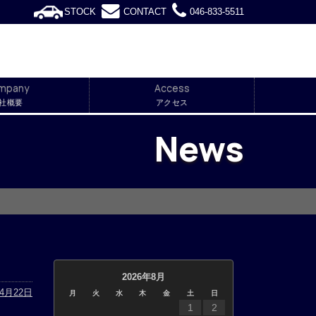
STOCK
CONTACT
046-833-5511
mpany
Access
社概要
アクセス
News
2026年8月
年4月22日
月
火
水
木
金
土
日
1
2