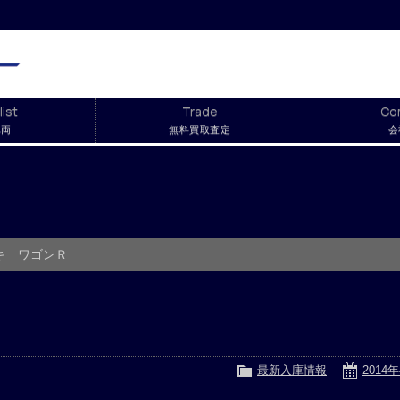
list
Trade
Co
車両
無料買取査定
会
キ ワゴンＲ
Ｒ
最新入庫情報
2014