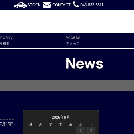
STOCK
CONTACT
046-833-5511
mpany
Access
社概要
アクセス
News
2026年8月
年7月15日
月
火
水
木
金
土
日
1
2