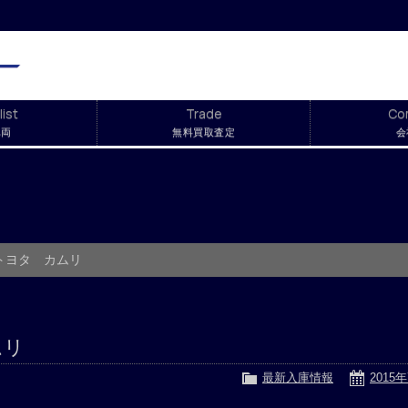
list
Trade
Co
車両
無料買取査定
会
トヨタ カムリ
ムリ
最新入庫情報
2015