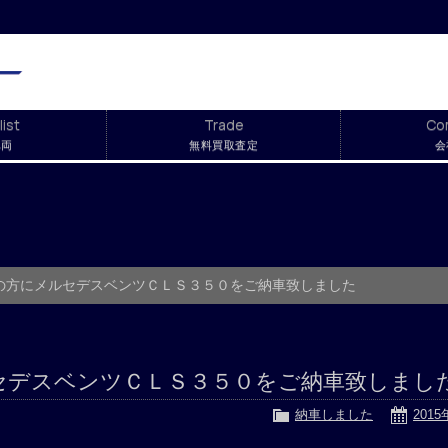
list
Trade
Co
車両
無料買取査定
会
の方にメルセデスベンツＣＬＳ３５０をご納車致しました
セデスベンツＣＬＳ３５０をご納車致しまし
納車しました
201