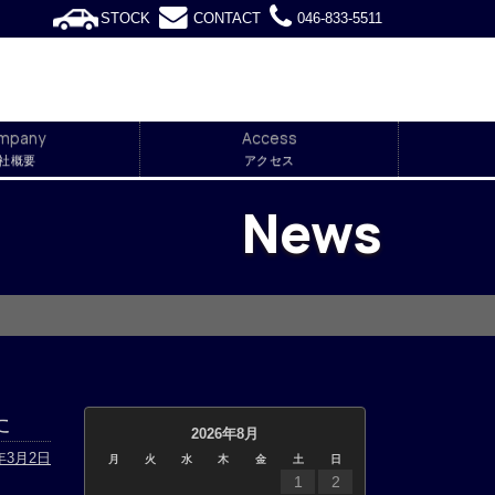
STOCK
CONTACT
046-833-5511
mpany
Access
社概要
アクセス
News
た
2026年8月
5年3月2日
月
火
水
木
金
土
日
1
2