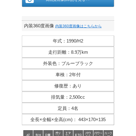
内装360度画像
内装360度画像はこちらから
年式
：
1990/H2
走行距離
：
8.9万km
外装色
：
ブルーブラック
車検
：
2年付
修復歴
：
あり
排気量
：
2,500cc
定員
：
4名
全長×全幅×
全高(cm)
：
443×170×135