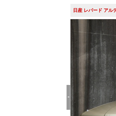
日産 レパード ア
<