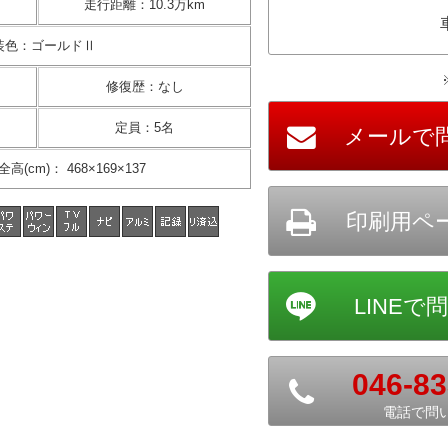
走行距離
：
10.3万km
装色
：
ゴールドⅡ
修復歴
：
なし
定員
：
5名
全高(cm)
：
468×169×137
046-83
電話で問