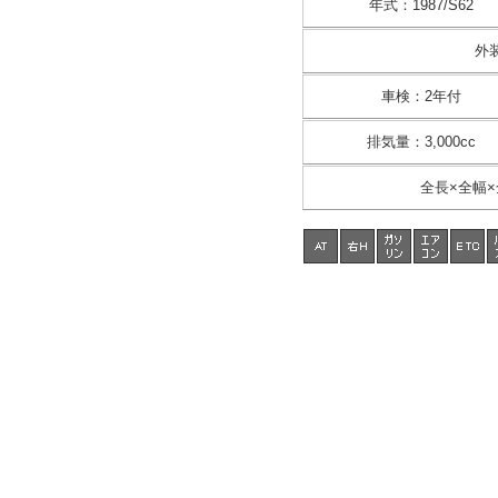
年式
：
1987/S62
外
車検
：
2年付
排気量
：
3,000cc
全長×全幅×