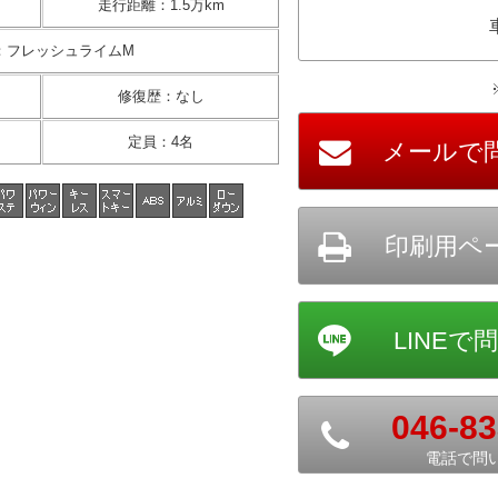
走行距離
：
1.5万km
：
フレッシュライムM
修復歴
：
なし
定員
：
4名
046-83
電話で問