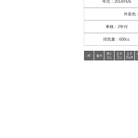
年式
：
2014/H26
外装色
車検
：
2年付
排気量
：
600cc