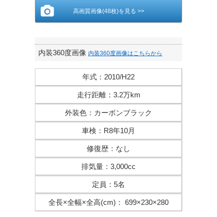
高画質画像(48枚)を見る >>
内装360度画像
内装360度画像はこちらから
年式
：
2010/H22
走行距離
：
3.2万km
外装色
：
カーボンブラック
車検
：
R8年10月
修復歴
：
なし
排気量
：
3,000cc
定員
：
5名
全長×全幅×
全高(cm)
：
699×230×280