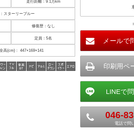
走行距離
：
9.1万km
：
スターリーブルー
修復歴
：
なし
定員
：
5名
全高(cm)
：
447×169×141
046-83
電話で問