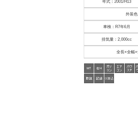
年式
：
2001/H13
外装色
車検
：
R7年6月
排気量
：
2,000cc
全長×全幅×