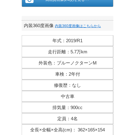
内装360度画像
内装360度画像はこちらから
年式
：
2019/R1
走行距離
：
5.7万km
外装色
：
ブルーノクターンM
車検
：
2年付
修復歴
：
なし
中古車
排気量
：
900cc
定員
：
4名
全長×全幅×
全高(cm)
：
362×165×154