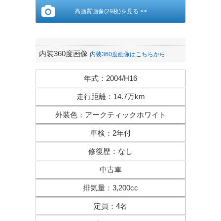
高画質画像(29枚)を見る >>
内装360度画像
内装360度画像はこちらから
年式
：
2004/H16
走行距離
：
14.7万km
外装色
：
アークティックホワイト
車検
：
2年付
修復歴
：
なし
中古車
排気量
：
3,200cc
定員
：
4名