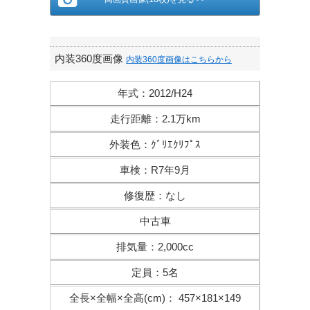
内装360度画像
内装360度画像はこちらから
年式
：
2012/H24
走行距離
：
2.1万km
外装色
：
ｸﾞﾘｴｸﾘﾌﾟｽ
車検
：
R7年9月
修復歴
：
なし
中古車
排気量
：
2,000cc
定員
：
5名
全長×全幅×
全高(cm)
：
457×181×149