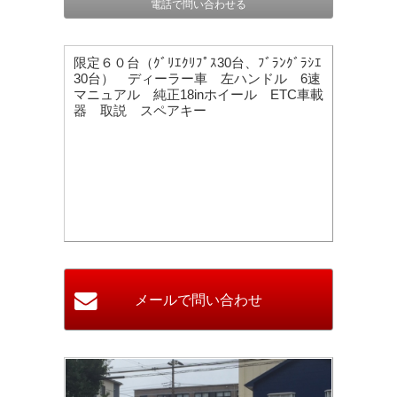
電話で問い合わせる
限定６０台（ｸﾞﾘｴｸﾘﾌﾟｽ30台、ﾌﾞﾗﾝｸﾞﾗｼｴ
30台） ディーラー車 左ハンドル 6速
マニュアル 純正18inホイール ETC車載
器 取説 スペアキー