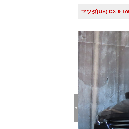
マツダ(US) CX-9 
<