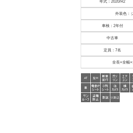
年式
：
2020/R2
外装色
：
車検
：
2年付
中古車
定員
：
7名
全長×全幅×