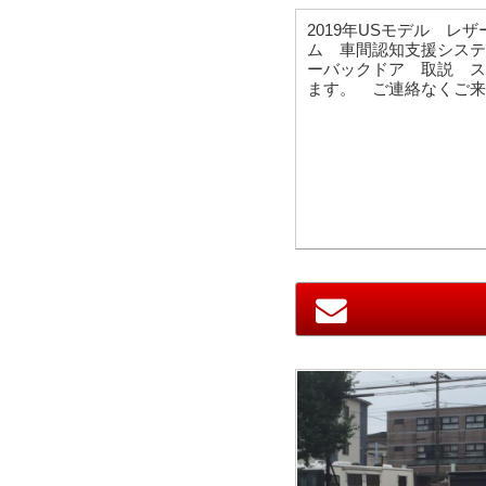
2019年USモデル 
ム 車間認知支援システ
ーバックドア 取説 ス
ます。 ご連絡なくご来