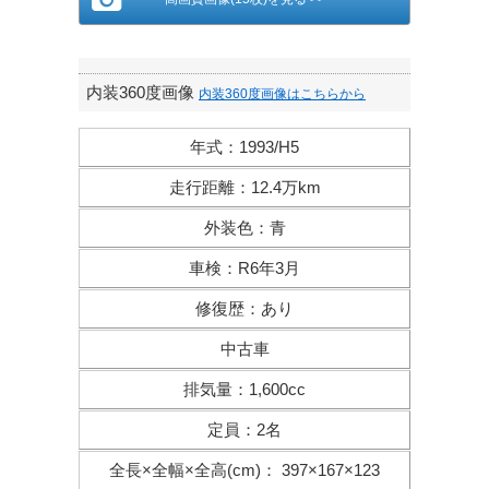
内装360度画像
内装360度画像はこちらから
年式
：
1993/H5
走行距離
：
12.4万km
外装色
：
青
車検
：
R6年3月
修復歴
：
あり
中古車
排気量
：
1,600cc
定員
：
2名
全長×全幅×
全高(cm)
：
397×167×123