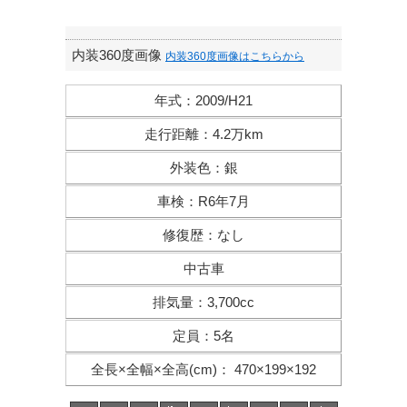
内装360度画像
内装360度画像はこちらから
年式
：
2009/H21
走行距離
：
4.2万km
外装色
：
銀
車検
：
R6年7月
修復歴
：
なし
中古車
排気量
：
3,700cc
定員
：
5名
全長×全幅×
全高(cm)
：
470×199×192