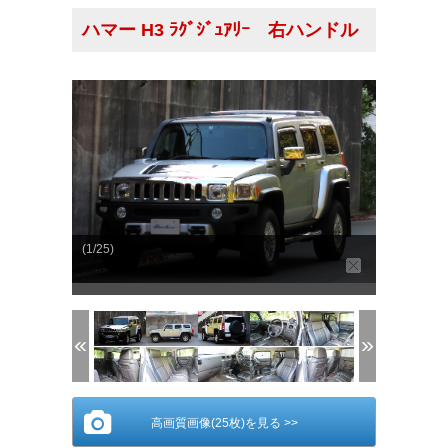
ハマー H3 ﾗｸﾞｼﾞｭｱﾘｰ 右ハンドル
(1/25)
高画質画像(25枚)を見る >>