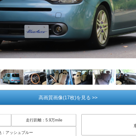
高画質画像(17枚)を見る >>
走行距離
：
5.9万mile
色
：
アッシュブルー