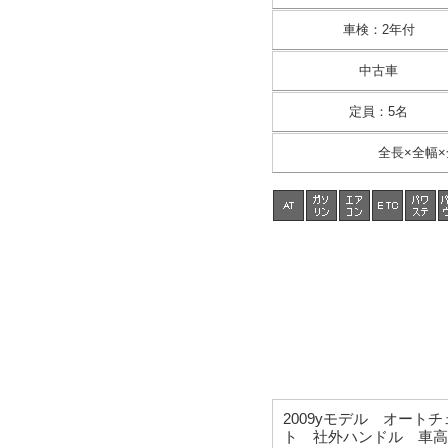
車検
：
2年付
中古車
定員
：
5名
全長×全幅×
2009yモデル オー
ト 社外ハンドル 車高