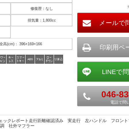
修復歴
：
なし
排気量
：
1,800cc
全高(cm)
：
396×169×166
046-83
電話で問
トチェックレポート走行距離確認済み 実走行 左ハンドル フロン
調 社外マフラー