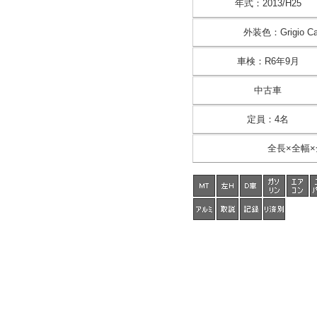
年式
：
2013/H25
外装色
：
Grigio 
車検
：
R6年9月
中古車
定員
：
4名
全長×全幅×