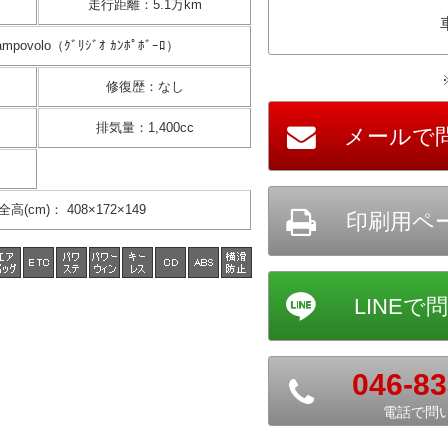
走行距離
：
5.1万km
Campovolo（ｸﾞﾘｼﾞｵ ｶﾝﾎﾟﾎﾞｰﾛ）
修復歴
：
なし
排気量
：
1,400cc
全高(cm)
：
408×172×149
046-83
電話で問