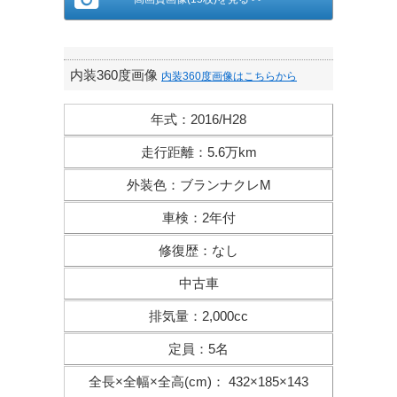
内装360度画像
内装360度画像はこちらから
年式
：
2016/H28
走行距離
：
5.6万km
外装色
：
ブランナクレM
車検
：
2年付
修復歴
：
なし
中古車
排気量
：
2,000cc
定員
：
5名
全長×全幅×
全高(cm)
：
432×185×143