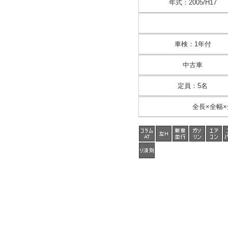
年式
：
2005/H17
車検
：
1年付
中古車
定員
：
5名
全長×全幅×