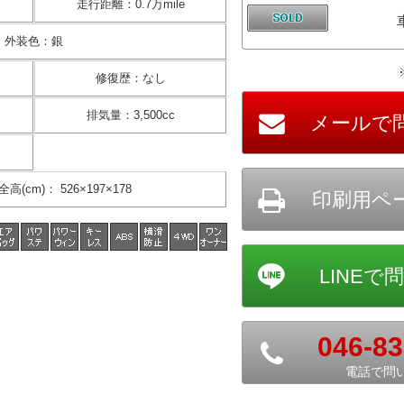
走行距離
：
0.7万mile
外装色
：
銀
修復歴
：
なし
排気量
：
3,500cc
全高(cm)
：
526×197×178
046-83
電話で問