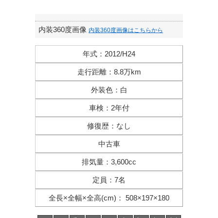
内装360度画像
内装360度画像はこちらから
年式
：
2012/H24
走行距離
：
8.8万km
外装色
：
白
車検
：
2年付
修復歴
：
なし
中古車
排気量
：
3,600cc
定員
：
7名
全長×全幅×
全高(cm)
：
508×197×180