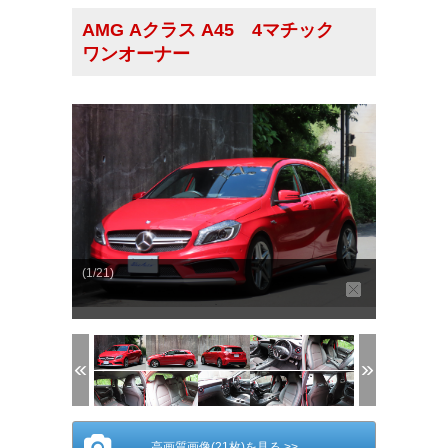
AMG Aクラス A45 4マチック
ワンオーナー
(1/21)
高画質画像(21枚)を見る >>