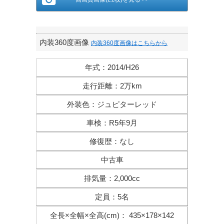
内装360度画像
内装360度画像はこちらから
年式
：
2014/H26
走行距離
：
2万km
外装色
：
ジュピターレッド
車検
：
R5年9月
修復歴
：
なし
中古車
排気量
：
2,000cc
定員
：
5名
全長×全幅×
全高(cm)
：
435×178×142