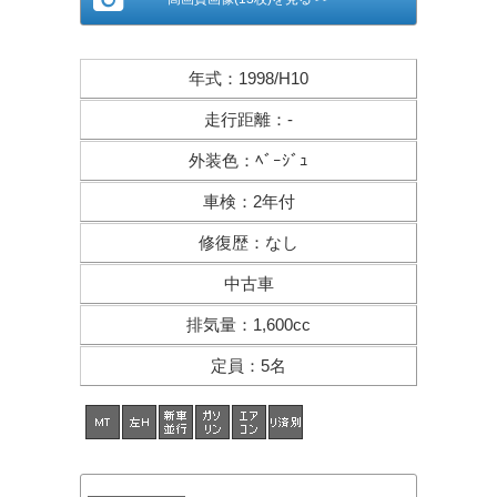
年式
：
1998/H10
走行距離
：
-
外装色
：
ﾍﾞｰｼﾞｭ
車検
：
2年付
修復歴
：
なし
中古車
排気量
：
1,600cc
定員
：
5名