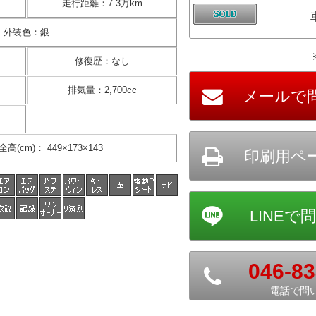
走行距離
：
7.3万km
外装色
：
銀
修復歴
：
なし
排気量
：
2,700cc
全高(cm)
：
449×173×143
046-83
電話で問