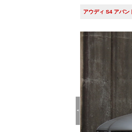
アウディ S4 アバ
<