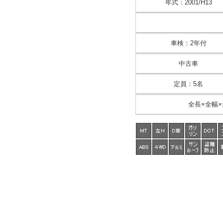
年式
：
2001/H13
車検
：
2年付
中古車
定員
：
5名
全長×全幅×